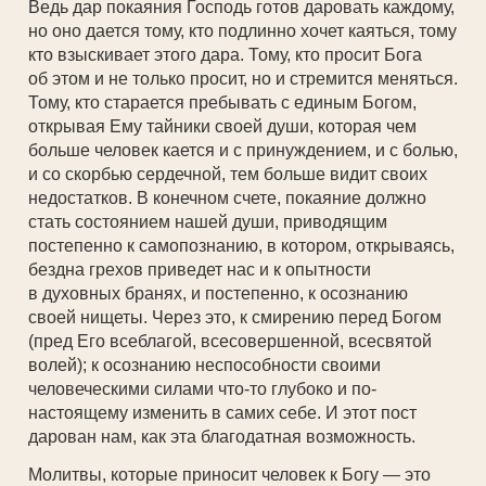
Ведь дар покаяния Господь готов даровать каждому,
но оно дается тому, кто подлинно хочет каяться, тому
кто взыскивает этого дара. Тому, кто просит Бога
об этом и не только просит, но и стремится меняться.
Тому, кто старается пребывать с единым Богом,
открывая Ему тайники своей души, которая чем
больше человек кается и с принуждением, и с болью,
и со скорбью сердечной, тем больше видит своих
недостатков. В конечном счете, покаяние должно
стать состоянием нашей души, приводящим
постепенно к самопознанию, в котором, открываясь,
бездна грехов приведет нас и к опытности
в духовных бранях, и постепенно, к осознанию
своей нищеты. Через это, к смирению перед Богом
(пред Его всеблагой, всесовершенной, всесвятой
волей); к осознанию неспособности своими
человеческими силами что-то глубоко и по-
настоящему изменить в самих себе. И этот пост
дарован нам, как эта благодатная возможность.
Молитвы, которые приносит человек к Богу — это