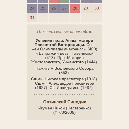
24
25
26
27
28
29
30
31
Память святых на
сегодня
:
Успение прав. Анны, матери
Пресвятой Богородицы.
Свв.
жен Олимпиады диакониссы (409)
и Евпраксии девы, Тавеннской
(413). Прп. Макария
Желтоводского, Унженского (1444).
Память V Вселенского Собора
(553).
Сщмч. Николая пресвитера (1918).
Сщмч. Александра пресвитера
(1927). Св. Ираиды исп (1967).
Оптинский Синодик
Игумен Никон (Нестеренко)
(† 7/8/2005)