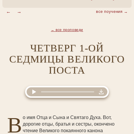
Наследие Оптинских старцев
Оптинские старцы
Трудничество
Пожертвования
Оптинские акафисты
Новомученики и исповедники
Аудиокниги
все поучения →
Экскурсии по монастырю
Проповеди
Братия, убиенные на Пасху 1993 г.
Контакты
Аудиомолитвослов
План монастыря и скита
Публикации
Храмы и святыни
Песнопения
← все проповеди
3D-экскурсия
Электронные книги
Некрополь
Проповеди
Таинство Крещения
ЧЕТВЕРГ 1-ОЙ
Видеогалерея
Таинство Венчания
СЕДМИЦЫ ВЕЛИКОГО
Фотогалерея
Исповедный листок
ПОСТА
В
о имя Отца и Сына и Святаго Духа. Вот,
дорогие отцы, братья и сестры, окончено
чтение Великого покаянного канона