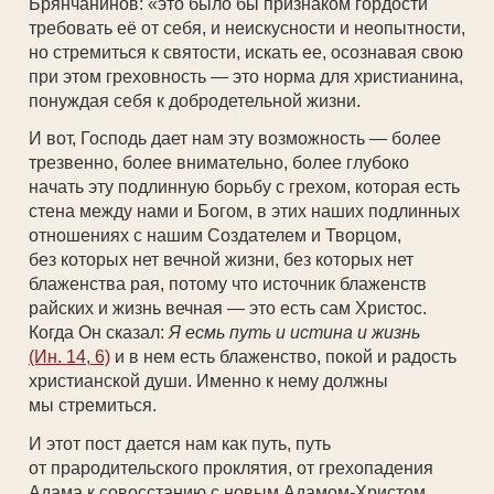
Брянчанинов: «это было бы признаком гордости
требовать её от себя, и неискусности и неопытности,
но стремиться к святости, искать ее, осознавая свою
при этом греховность — это норма для христианина,
понуждая себя к добродетельной жизни.
И вот, Господь дает нам эту возможность — более
трезвенно, более внимательно, более глубоко
начать эту подлинную борьбу с грехом, которая есть
стена между нами и Богом, в этих наших подлинных
отношениях с нашим Создателем и Творцом,
без которых нет вечной жизни, без которых нет
блаженства рая, потому что источник блаженств
райских и жизнь вечная — это есть сам Христос.
Когда Он сказал:
Я есмь путь и истина и жизнь
(Ин. 14, 6)
и в нем есть блаженство, покой и радость
христианской души. Именно к нему должны
мы стремиться.
И этот пост дается нам как путь, путь
от прародительского проклятия, от грехопадения
Адама к совосстанию с новым Адамом-Христом,